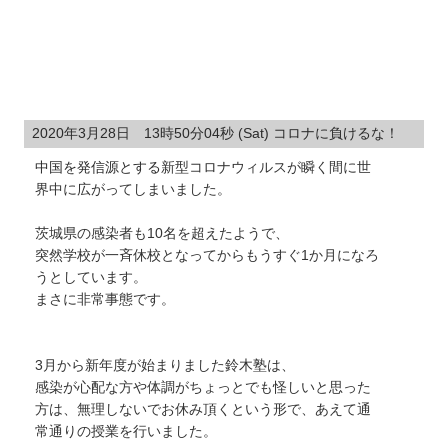
2020年3月28日 13時50分04秒 (Sat) コロナに負けるな！
中国を発信源とする
新型コロナウィルスが瞬く間に世
界中に広がってしまいました。
茨城県の感染者も10名を超えたようで、
突然学校が一斉休校となってからもうすぐ1か月になろ
うとしています。
まさに非常事態です。
3月から新年度が始まりました鈴木塾は、
感染が
心配な方や体調がちょっとでも怪しいと思った
方は、無理しないでお休み頂くという形で、
あえて通
常通りの授業を行いました。