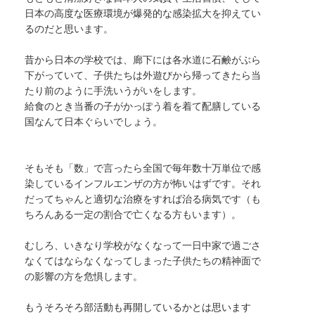
日本の高度な医療環境が爆発的な感染拡大を抑えてい
るのだと思います。
昔から日本の学校では、廊下には各水道に石鹸がぶら
下がっていて、子供たちは外遊びから帰ってきたら当
たり前のように手洗いうがいをします。
給食のとき当番の子がかっぽう着を着て配膳している
国なんて日本ぐらいでしょう。
そもそも「数」で言ったら全国で毎年数十万単位で感
染しているインフルエンザの方が怖いはずです。それ
だってちゃんと適切な治療をすれば治る病気です（も
ちろんある一定の割合で亡くなる方もいます）。
むしろ、いきなり学校がなくなって一日中家で過ごさ
なくてはならなくなってしまった子供たちの精神面で
の影響の方を危惧します。
もうそろそろ部活動も再開しているかとは思います