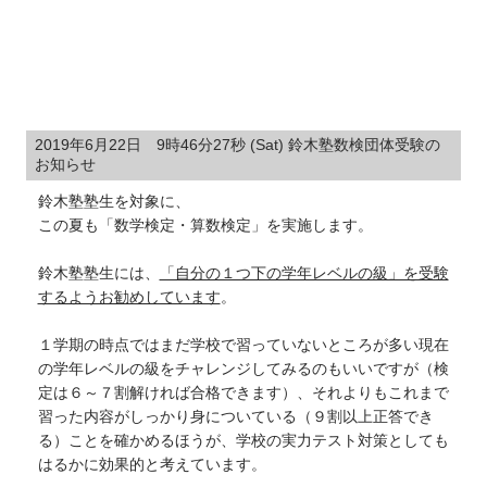
2019年6月22日 9時46分27秒 (Sat) 鈴木塾数検団体受験の
お知らせ
鈴木塾塾生を対象に、
この夏も「数学検定・算数検定」を実施します。
鈴木塾塾生には、
「自分の１つ下の学年レベルの級」を受験
するようお勧めしています
。
１学期の時点ではまだ学校で習っていないところが多い現在
の学年レベルの級をチャレンジしてみるのもいいですが（検
定は６～７割解ければ合格できます）、それよりもこれまで
習った内容がしっかり身についている（９割以上正答でき
る）ことを確かめるほうが、学校の実力テスト対策としても
はるかに効果的と考えています。