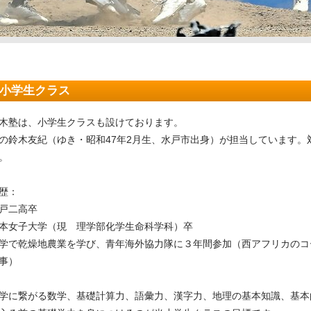
小学生クラス
木塾は、小学生クラスも設けております。
の鈴木友紀（ゆき・昭和47年2月生、水戸市出身）が担当しています。
。
歴：
戸二高卒
本女子大学（現 理学部化学生命科学科）卒
学で乾燥地農業を学び、青年海外協力隊に３年間参加（西アフリカのコ
事）
学に繋がる数学、基礎計算力、語彙力、漢字力、地理の基本知識、基本