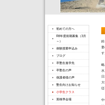
初めての方へ
R8年度前期募集（3月
～）
鈴
妻
体験授業申込み
す
ブログ
卒塾生進学先
略
卒塾生の声
水
日
保護者様の声
大
塾生向けお知らせ
従
小学生クラス
英検準会場
中