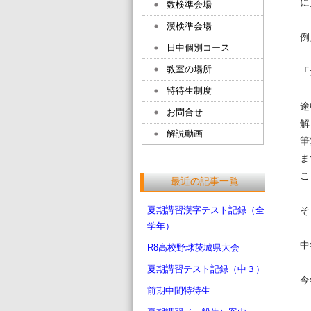
に
数検準会場
漢検準会場
例
日中個別コース
教室の場所
「
特待生制度
途
お問合せ
解
解説動画
筆
ま
こ
最近の記事一覧
夏期講習漢字テスト記録（全
そ
学年）
中
R8高校野球茨城県大会
夏期講習テスト記録（中３）
今
前期中間特待生