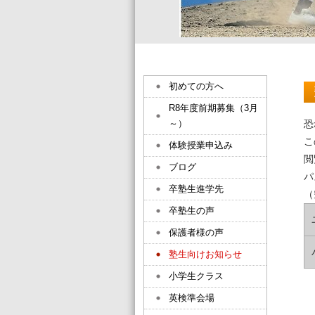
初めての方へ
R8年度前期募集（3月
～）
恐
こ
体験授業申込み
閲
ブログ
パ
卒塾生進学先
（
卒塾生の声
保護者様の声
塾生向けお知らせ
小学生クラス
英検準会場