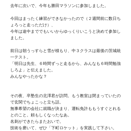
去年に次いで、今年も勝田マラソンに参加しました。
今回はまったく練習ができなかったので（２週間前に数日ち
ょろっと走っただけ）、
今年は途中まででもいいからゆっくりいこうと決めて参加し
ました。
前日は朝うっすらと雪が積もり、中３クラスは最後の茨城統
一テスト。
「明日は先生、６時間ずっと走るから、みんなも６時間勉強
しろよ」と伝えました。
みんなやったかな？
その夜、卒塾生の北澤君が訪問。もう教室は閉まっていたの
で玄関でちょこっと立ち話。
無事希望の会社に就職が決まり、運転免許ももうすぐとれる
とのこと。頼もしくなったなあ。
名刺ができたらまたおいで。
技術を磨いて、ぜひ「下町ロケット」を実践して下さい。