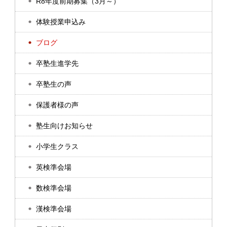
R8年度前期募集（3月～）
体験授業申込み
ブログ
卒塾生進学先
卒塾生の声
保護者様の声
塾生向けお知らせ
小学生クラス
英検準会場
数検準会場
漢検準会場