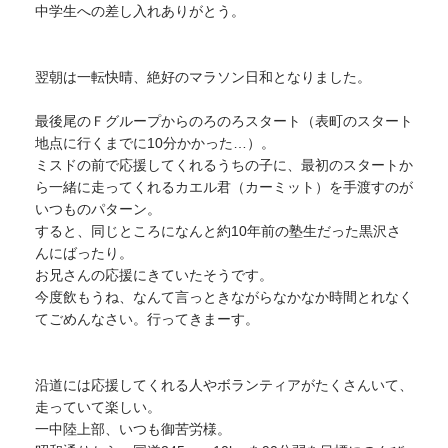
中学生への差し入れありがとう。
翌朝は一転快晴、絶好のマラソン日和となりました。
最後尾のＦグループからのろのろスタート（表町のスタート
地点に行くまでに10分かかった…）。
ミスドの前で応援してくれるうちの子に、最初のスタートか
ら一緒に走ってくれるカエル君（カーミット）を手渡すのが
いつものパターン。
すると、同じところになんと約10年前の塾生だった黒沢さ
んにばったり。
お兄さんの応援にきていたそうです。
今度飲もうね、なんて言っときながらなかなか時間とれなく
てごめんなさい。行ってきまーす。
沿道には応援してくれる人やボランティアがたくさんいて、
走っていて楽しい。
一中陸上部、いつも御苦労様。