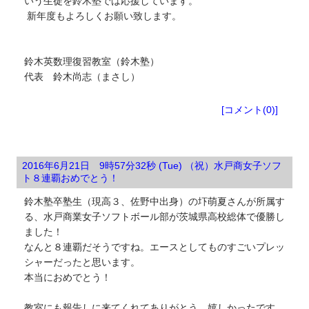
いう生徒を鈴木塾では応援しています。
新年度もよろしくお願い致します。
鈴木英数理復習教室（鈴木塾）
代表 鈴木尚志（まさし）
ブログ
[コメント(0)]
2016年6月21日 9時57分32秒 (Tue) （祝）水戸商女子ソフ
ト８連覇おめでとう！
鈴木塾卒塾生（現高３、佐野中出身）の圷萌夏さんが所属す
る、水戸商業女子ソフトボール部が茨城県高校総体で優勝し
ました！
なんと８連覇だそうですね。エースとしてものすごいプレッ
シャーだったと思います。
本当におめでとう！
教室にも報告しに来てくれてありがとう。嬉しかったです。