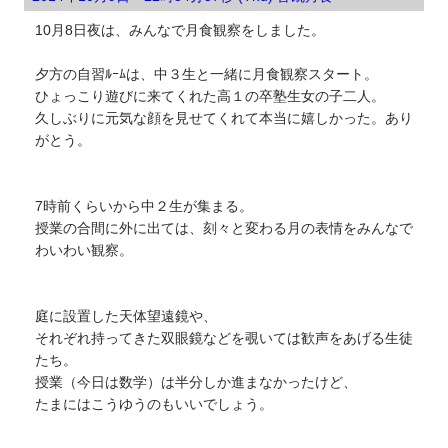
10月8日夜は、みんなで月食観察をしました。
夕方の自習ﾙｰﾑは、中３生と一緒に月食観察スタート。
ひょっこり遊びに来てくれた高１の卒塾生女の子二人。
久しぶりに元気な顔を見せてくれて本当に嬉しかった。あり
がとう。
7時前くらいから中２生が集まる。
授業の合間に外に出ては、刻々と変わる月の表情をみんなで
わいわい観察。
庭に設置した天体望遠鏡や、
それぞれ持ってきた双眼鏡などを覗いては歓声をあげる生徒
たち。
授業（今日は数学）は半分しか進まなかったけど、
たまにはこうゆうのもいいでしょう。