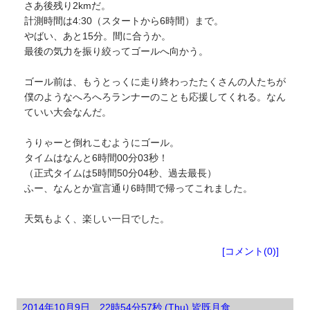
さあ後残り2kmだ。
計測時間は4:30（スタートから6時間）まで。
やばい、あと15分。間に合うか。
最後の気力を振り絞ってゴールへ向かう。
ゴール前は、もうとっくに走り終わったたくさんの人たちが
僕のようなへろへろランナーのことも応援してくれる。なん
ていい大会なんだ。
うりゃーと倒れこむようにゴール。
タイムはなんと6時間00分03秒！
（正式タイムは5時間50分04秒、過去最長）
ふー、なんとか宣言通り6時間で帰ってこれました。
天気もよく、楽しい一日でした。
ブログ
[コメント(0)]
2014年10月9日 22時54分57秒 (Thu) 皆既月食