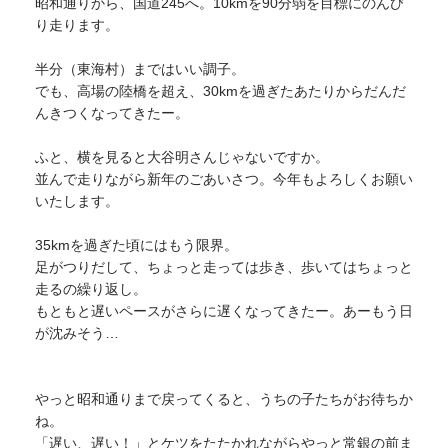
昭和通りから、国道245へ。10kmを90分弱を目標にのんび
り走ります。
半分（東海村）まではいい調子。
でも、高場の陸橋を超え、30kmを過ぎたあたりからだんだ
んきつくなってきたー。
ふと、横を見ると大谷明さんじゃないですか。
並んで走りながら新年のごあいさつ。今年もよろしくお願い
いたします。
35kmを過ぎた頃にはもう限界。
足がつりだして、ちょっと走っては歩き、歩いてはちょっと
走るの繰り返し。
もともと遅いペースがさらに遅くなってきたー。あーもう日
が沈みそう…
やっと昭和通りまで戻ってくると、うちの子たちがお待ちか
ね。
「遅い、遅い！」とケツをたたかれながらやっと常銀の前ま