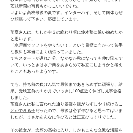
茨城新聞の写真もかっこいいですね。
いよいよ高校最後の夏です。インターハイ、そして国体もぜ
ひ頑張って下さい。応援しています。
萌夏さんは、たしか中２の終わり頃に鈴木塾に通い始めたか
と思います。
「水戸商でソフトをやりたい！」という目標に向かって苦手
な教科も本当によく頑張っていました。
でもスタートが遅れた分、なかなか秋になっても伸び悩んで
いて、いっときは水戸商をあきらめて私立にしようかと考え
たこともあったようです。
でも、持ち前の負けん気で最後まであきらめずに頑張り、結
果、受験直前の１か月でいっきに100点近く伸ばし見事合格
しました。
萌夏さんは私に言われた通り
基礎を嫌がらずにやり続けるこ
とができる子
だったので、最後は必ず伸びると思ってはいま
したが、まさかあんなに伸びるとは正直びっくりでした。
その彼女が、念願の高校に入り、しかもこんな立派な活躍を