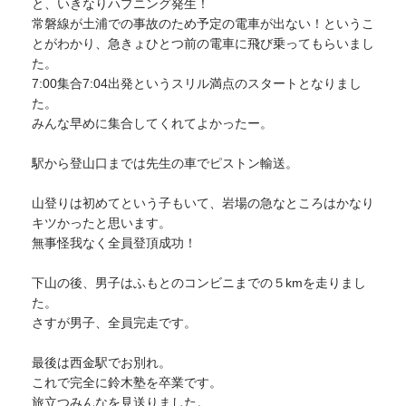
と、いきなりハプニング発生！
常磐線が土浦での事故のため予定の電車が出ない！というこ
とがわかり、急きょひとつ前の電車に飛び乗ってもらいまし
た。
7:00集合7:04出発というスリル満点のスタートとなりまし
た。
みんな早めに集合してくれてよかったー。
駅から登山口までは先生の車でピストン輸送。
山登りは初めてという子もいて、岩場の急なところはかなり
キツかったと思います。
無事怪我なく全員登頂成功！
下山の後、男子はふもとのコンビニまでの５kmを走りまし
た。
さすが男子、全員完走です。
最後は西金駅でお別れ。
これで完全に鈴木塾を卒業です。
旅立つみんなを見送りました。