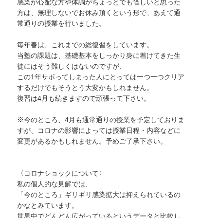
感染が
心配な方や体調がちょっとでも怪しいと思った
方は、無理しないでお休み頂くという形で、
あえて通
常通りの授業を行いました。
毎年春は、これまでの総復習をしています。
当塾の課題は、基礎基本をしっかり身に着けてきた生
徒にはそう難しくはないのですが、
この1年サボってしまった人にとっては一つ一つクリア
するだけでもそうとう大変かもしれません。
復習は4月も続きますので頑張って下さい。
※今のところ、4月も
通常通りの授業を予定しておりま
すが、コロナの影響によっては授業日程・内容などに
変更があるかもしれません。予めご了承下さい。
〈コロナショックについて〉
私の個人的な見解では、
「今のところ」ギリギリ感染拡大は抑えられているの
かなとみています。
世界中でどんどん広がっているというデータと比較し