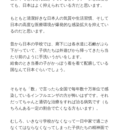
ても、日本はよく抑えられている方だと思います。
もともと清潔好きな日本人の気質や生活習慣、そして
日本の高度な医療環境が爆発的な感染拡大を抑えてい
るのだと思います。
昔から日本の学校では、廊下には各水道に石鹸がぶら
下がっていて、子供たちは外遊びから帰ってきたら当
たり前のように手洗いうがいをします。
給食のとき当番の子がかっぽう着を着て配膳している
国なんて日本ぐらいでしょう。
そもそも「数」で言ったら全国で毎年数十万単位で感
染しているインフルエンザの方が怖いはずです。それ
だってちゃんと適切な治療をすれば治る病気です（も
ちろんある一定の割合で亡くなる方もいます）。
むしろ、いきなり学校がなくなって一日中家で過ごさ
なくてはならなくなってしまった子供たちの精神面で