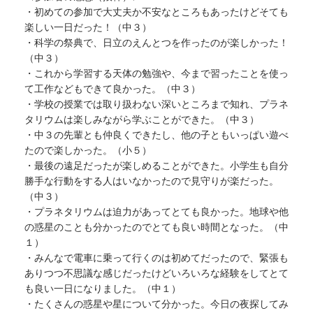
・初めての参加で大丈夫か不安なところもあったけどそても
楽しい一日だった！（中３）
・科学の祭典で、日立のえんとつを作ったのが楽しかった！
（中３）
・これから学習する天体の勉強や、今まで習ったことを使っ
て工作などもできて良かった。（中３）
・学校の授業では取り扱わない深いところまで知れ、プラネ
タリウムは楽しみながら学ぶことができた。（中３）
・中３の先輩とも仲良くできたし、他の子ともいっぱい遊べ
たので楽しかった。（小５）
・最後の遠足だったが楽しめることができた。小学生も自分
勝手な行動をする人はいなかったので見守りが楽だった。
（中３）
・プラネタリウムは迫力があってとても良かった。地球や他
の惑星のことも分かったのでとても良い時間となった。（中
１）
・みんなで電車に乗って行くのは初めてだったので、緊張も
ありつつ不思議な感じだったけどいろいろな経験をしてとて
も良い一日になりました。（中１）
・たくさんの惑星や星について分かった。今日の夜探してみ