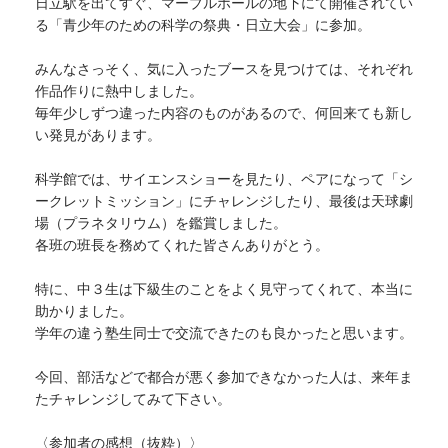
日立駅を出てすぐ、マーブルホールの地下にて開催されてい
る「青少年のための科学の祭典・日立大会」に参加。
みんなさっそく、気に入ったブースを見つけては、それぞれ
作品作りに熱中しました。
毎年少しずつ違った内容のものがあるので、何回来ても新し
い発見があります。
科学館では、サイエンスショーを見たり、ペアになって「シ
ークレットミッション」にチャレンジしたり、最後は天球劇
場（プラネタリウム）を鑑賞しました。
各班の班長を務めてくれた皆さんありがとう。
特に、中３生は下級生のことをよく見守ってくれて、本当に
助かりました。
学年の違う塾生同士で交流できたのも良かったと思います。
今回、部活などで都合が悪く参加できなかった人は、来年ま
たチャレンジしてみて下さい。
〈参加者の感想（抜粋）〉