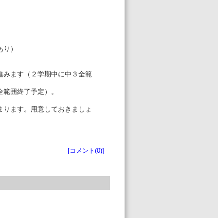
あり）
進みます（２学期中に中３全範
全範囲終了予定）。
まります。用意しておきましょ
塾生向けお知らせ
[コメント(0)]