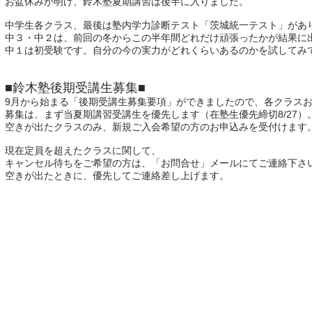
お盆休みが明け、鈴木塾夏期講習は後半に入りました。
中学生各クラス、最後は塾内学力診断テスト「茨城統一テスト」があ
中３・中２は、前回の冬からこの半年間どれだけ頑張ったかが結果に
中１は初受験です。自分の今の実力がどれくらいあるのかを試してみ
■鈴木塾後期受講生募集■
9月から始まる「後期受講生募集要項」ができましたので、各クラス
募集は、まず当夏期講習受講生を優先します（在塾生優先締切8/27）
空きが出たクラスのみ、新規ご入会希望の方のお申込みを受付けます
現在定員を超えたクラスに関して、
キャンセル待ちをご希望の方は、「お問合せ」メールにてご連絡下さ
空きが出たときに、優先してご連絡差し上げます。