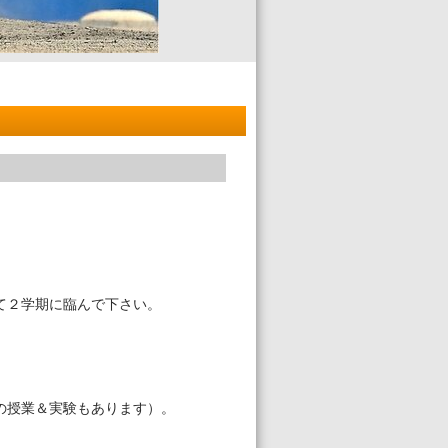
て２学期に臨んで下さい。
。
の授業＆実験もあります）。