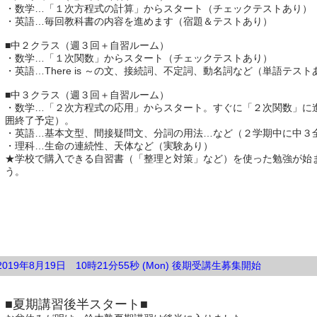
・数学…「１次方程式の計算」からスタート（チェックテストあり）
・英語…毎回教科書の内容を進めます（宿題＆テストあり）
■中２クラス（週３回＋自習ルーム）
・数学…「１次関数」からスタート（チェックテストあり）
・英語…There is ～の文、接続詞、不定詞、動名詞など（単語テスト
■中３クラス（週３回＋自習ルーム）
・数学…「２次方程式の応用」からスタート。すぐに「２次関数」に
囲終了予定）。
・英語…基本文型、間接疑問文、分詞の用法…など（２学期中に中３
・理科…生命の連続性、天体など（実験あり）
★学校で購入できる自習書（「整理と対策」など）を使った勉強が始
う。
2019年8月19日 10時21分55秒 (Mon) 後期受講生募集開始
■夏期講習後半スタート■