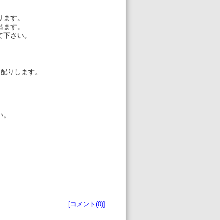
ります。
出ます。
て下さい。
お配りします。
。
。
い。
塾生向けお知らせ
[コメント(0)]