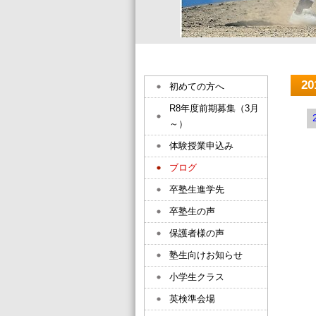
2
初めての方へ
R8年度前期募集（3月
～）
体験授業申込み
ブログ
卒塾生進学先
卒塾生の声
保護者様の声
塾生向けお知らせ
小学生クラス
英検準会場