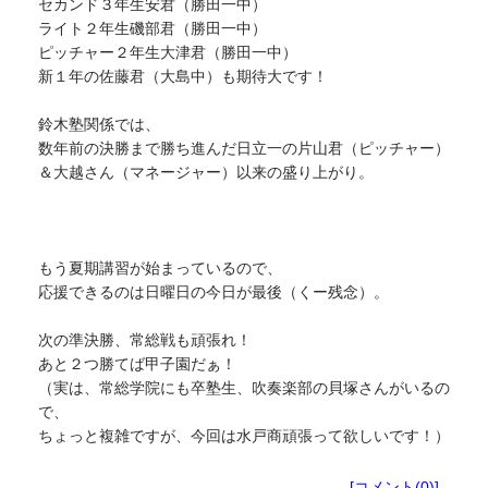
セカンド３年生安君（勝田一中）
ライト２年生磯部君（勝田一中）
ピッチャー２年生大津君（勝田一中）
新１年の佐藤君（大島中）も期待大です！
鈴木塾関係では、
数年前の決勝まで勝ち進んだ日立一の片山君（ピッチャー）
＆大越さん（マネージャー）以来の盛り上がり。
もう夏期講習が始まっているので、
応援できるのは日曜日の今日が最後（くー残念）。
次の準決勝、常総戦も頑張れ！
あと２つ勝てば甲子園だぁ！
（実は、常総学院にも卒塾生、吹奏楽部の貝塚さんがいるの
で、
ちょっと複雑ですが、今回は水戸商頑張って欲しいです！）
塾生向けお知らせ
[コメント(0)]