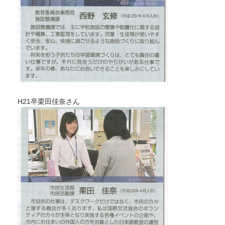
H21卒栗田佳奈さん